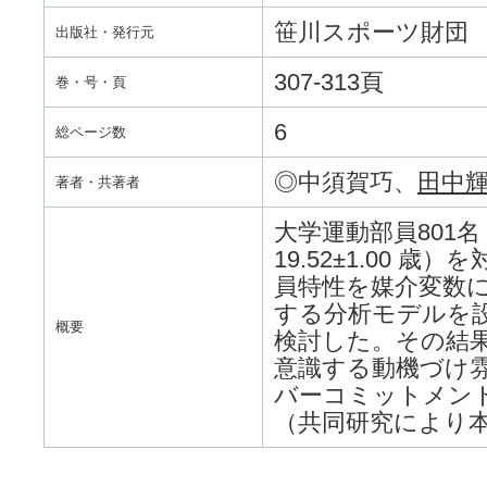
笹川スポーツ財団
出版社・発行元
307-313頁
巻・号・頁
6
総ページ数
◎中須賀巧、
田中
著者・共著者
大学運動部員801名（
19.52±1.00
員特性を媒介変数
する分析モデルを
概要
検討した。その結
意識する動機づけ
バーコミットメン
（共同研究により