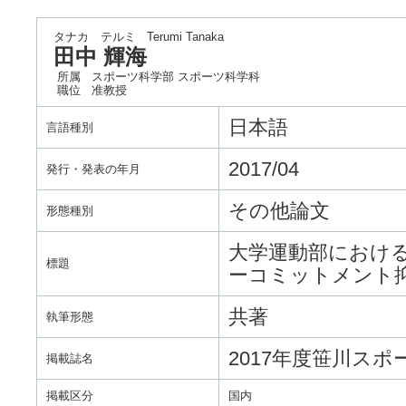
タナカ テルミ
Terumi Tanaka
田中 輝海
所属
スポーツ科学部 スポーツ科学科
職位
准教授
日本語
言語種別
2017/04
発行・発表の年月
その他論文
形態種別
大学運動部におけ
標題
ーコミットメント
共著
執筆形態
2017年度笹川ス
掲載誌名
掲載区分
国内