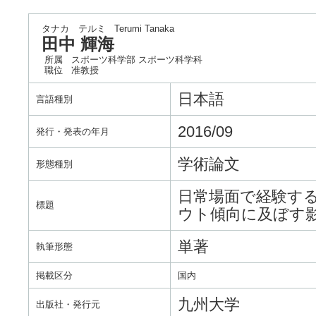
タナカ テルミ
Terumi Tanaka
田中 輝海
所属
スポーツ科学部 スポーツ科学科
職位
准教授
日本語
言語種別
2016/09
発行・発表の年月
学術論文
形態種別
日常場面で経験す
標題
ウト傾向に及ぼす
単著
執筆形態
掲載区分
国内
九州大学
出版社・発行元