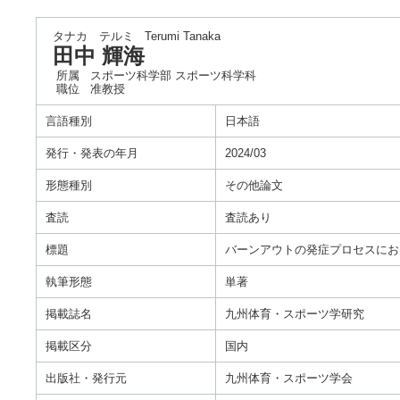
タナカ テルミ
Terumi Tanaka
田中 輝海
所属
スポーツ科学部 スポーツ科学科
職位
准教授
言語種別
日本語
発行・発表の年月
2024/03
形態種別
その他論文
査読
査読あり
標題
バーンアウトの発症プロセスにお
執筆形態
単著
掲載誌名
九州体育・スポーツ学研究
掲載区分
国内
出版社・発行元
九州体育・スポーツ学会