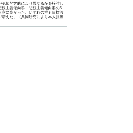
が認知的方略により異なるかを検討し
悲観主義傾向群，悲観主義傾向群の3
有意に高かった。いずれの群も目標設
が増えた。（共同研究により本人担当