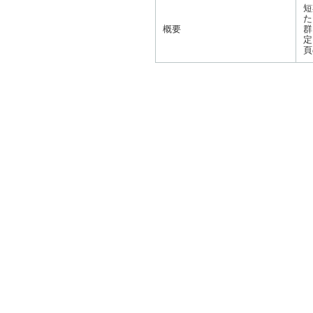
短
た
概要
群
定
頁