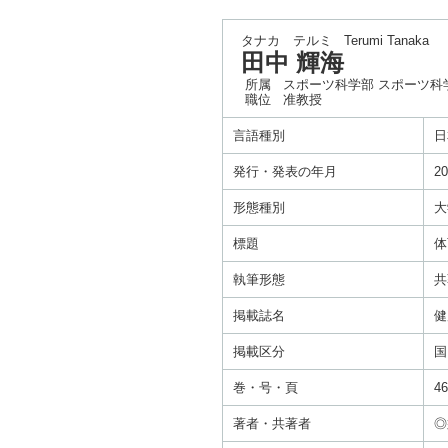
タナカ テルミ
Terumi Tanaka
田中 輝海
所属
スポーツ科学部 スポーツ科
職位
准教授
言語種別
日
発行・発表の年月
20
形態種別
大
標題
体
執筆形態
共
掲載誌名
健
掲載区分
国
巻・号・頁
46
著者・共著者
◎