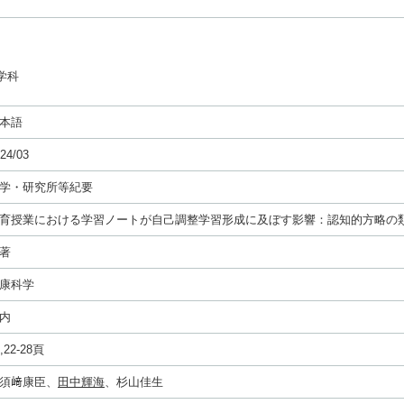
学科
本語
24/03
学・研究所等紀要
育授業における学習ノートが自己調整学習形成に及ぼす影響：認知的方略の
著
康科学
内
,22-28頁
須﨑康臣、
田中輝海
、杉山佳生