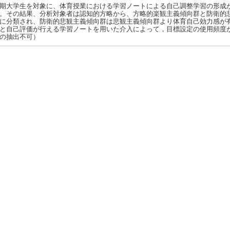
期大学生を対象に、体育授業における学習ノートによる自己調整学習の形成
。その結果、分析対象者は認知的方略から、方略的楽観主義傾向群と防衛的
に分類され、防衛的悲観主義傾向群は悲観主義傾向群より体育自己効力感が
と自己評価が行える学習ノートを用いた介入によって，目標設定の使用頻度
の抽出不可）