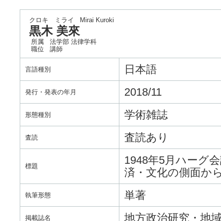
クロキ ミライ
Mirai Kuroki
黒木 美來
所属
法学部 法律学科
職位
講師
日本語
言語種別
2018/11
発行・発表の年月
学術雑誌
形態種別
査読あり
査読
1948年5月ハー
標題
済・文化の側面か
単著
執筆形態
地方政治研究・地
掲載誌名