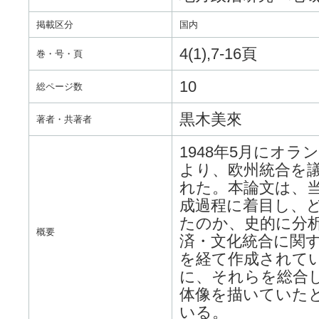
掲載区分
国内
4(1),7-16頁
巻・号・頁
10
総ページ数
黒木美來
著者・共著者
1948年5月にオ
より、欧州統合を
れた。本論文は、
成過程に着目し、
たのか、史的に分
概要
済・文化統合に関
を経て作成されて
に、それらを総合
体像を描いていた
いる。