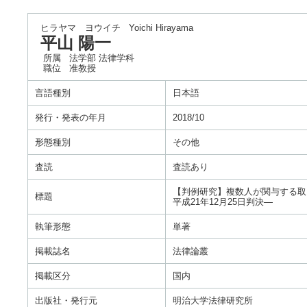
ヒラヤマ ヨウイチ
Yoichi Hirayama
平山 陽一
所属
法学部 法律学科
職位
准教授
言語種別
日本語
発行・発表の年月
2018/10
形態種別
その他
査読
査読あり
【判例研究】複数人が関与する取
標題
平成21年12月25日判決―
執筆形態
単著
掲載誌名
法律論叢
掲載区分
国内
出版社・発行元
明治大学法律研究所