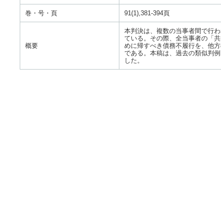
巻・号・頁
91(1),381-394頁
本判決は、複数の当事者間で行わ
ている。その際、全当事者の「共
概要
めに帰すべき債務不履行を、他方
である。本稿は、過去の類似判例
した。