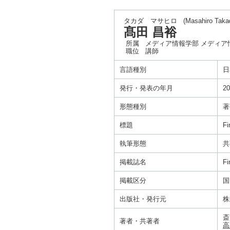
タカダ マサヒロ
(Masahiro Taka
髙田 昌裕
所属
メディア情報学部 メディア
職位
講師
言語種別
日
発行・発表の年月
20
形態種別
著
標題
F
執筆形態
共
掲載誌名
F
掲載区分
国
出版社・発行元
株
斎
著者・共著者
高