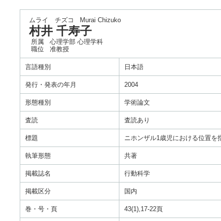
ムライ チズコ
Murai Chizuko
村井 千寿子
所属
心理学部 心理学科
職位
准教授
言語種別
日本語
発行・発表の年月
2004
形態種別
学術論文
査読
査読あり
標題
ニホンザル1歳児における位置を
執筆形態
共著
掲載誌名
行動科学
掲載区分
国内
巻・号・頁
43(1),17-22頁