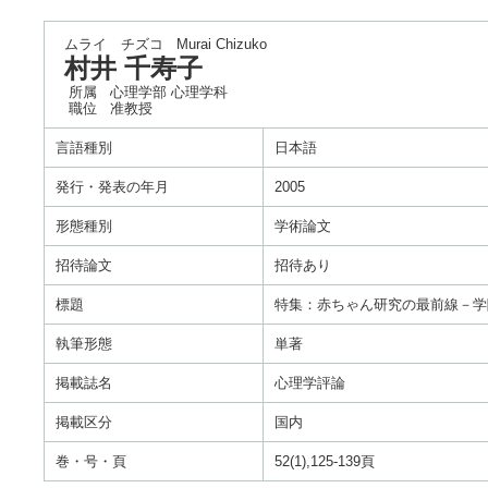
ムライ チズコ
Murai Chizuko
村井 千寿子
所属
心理学部 心理学科
職位
准教授
言語種別
日本語
発行・発表の年月
2005
形態種別
学術論文
招待論文
招待あり
標題
特集：赤ちゃん研究の最前線－学
執筆形態
単著
掲載誌名
心理学評論
掲載区分
国内
巻・号・頁
52(1),125-139頁