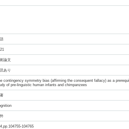
語
21
術論文
読あり
e contingency symmetry bias (affirming the consequent fallacy) as a prerequis
udy of pre-linguistic human infants and chimpanzees
著
gnition
外
4,pp.104755-104765