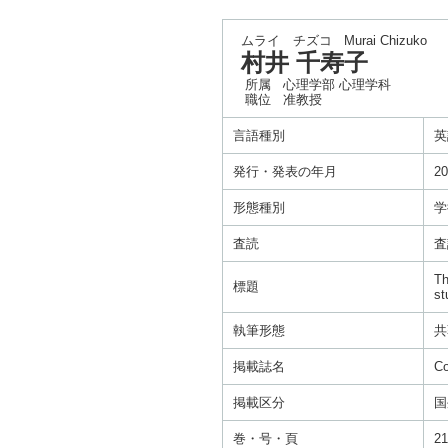
ムライ チズコ
Murai Chizuko
村井 千寿子
所属
心理学部 心理学科
職位
准教授
言語種別
英
発行・発表の年月
20
形態種別
学
査読
査
Th
標題
st
執筆形態
共
掲載誌名
Co
掲載区分
国
巻・号・頁
21