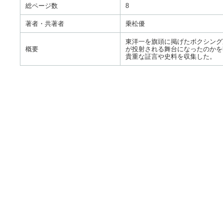
総ページ数
8
著者・共著者
乗松優
東洋一を旗頭に掲げたボクシング
概要
が投射される舞台になったのかを
貴重な証言や史料を収集した。