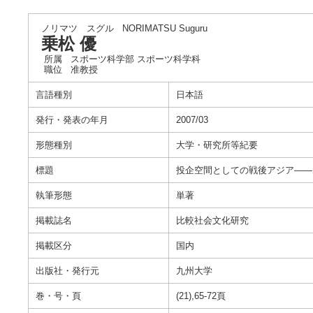
ノリマツ スグル
NORIMATSU Suguru
乗松 優
所属
スポーツ科学部 スポーツ科学科
職位
准教授
言語種別
日本語
発行・発表の年月
2007/03
形態種別
大学・研究所等紀要
標題
投企空間としての戦後アジア――
執筆形態
単著
掲載誌名
比較社会文化研究
掲載区分
国内
出版社・発行元
九州大学
巻・号・頁
(21),65-72頁