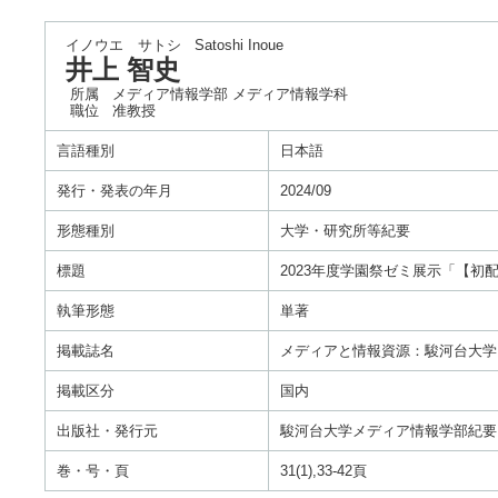
イノウエ サトシ
Satoshi Inoue
井上 智史
所属
メディア情報学部 メディア情報学科
職位
准教授
言語種別
日本語
発行・発表の年月
2024/09
形態種別
大学・研究所等紀要
標題
2023年度学園祭ゼミ展示「【初配信
執筆形態
単著
掲載誌名
メディアと情報資源：駿河台大学
掲載区分
国内
出版社・発行元
駿河台大学メディア情報学部紀要
巻・号・頁
31(1),33-42頁