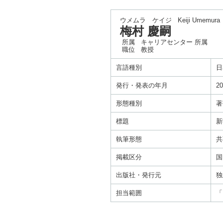
ウメムラ ケイジ
Keiji Umemura
梅村 慶嗣
所属
キャリアセンター 所属
職位
教授
言語種別
日
発行・発表の年月
20
形態種別
著
標題
新
執筆形態
共
掲載区分
国
出版社・発行元
独
担当範囲
「