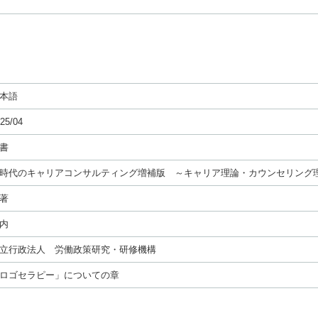
本語
25/04
書
時代のキャリアコンサルティング増補版 ～キャリア理論・カウンセリング
著
内
立行政法人 労働政策研究・研修機構
ロゴセラピー」についての章