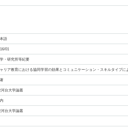
本語
16/01
学・研究所等紀要
ャリア教育における協同学習の効果とコミュニケーション・スキルタイプに
著
駿河台大学論叢
内
駿河台大学論叢