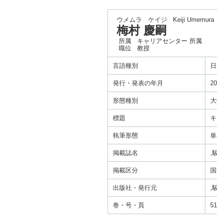
ウメムラ ケイジ
Keiji Umemura
梅村 慶嗣
所属
キャリアセンター 所属
職位
教授
言語種別
日
発行・発表の年月
20
形態種別
大
標題
キ
執筆形態
単
掲載誌名
,
掲載区分
国
出版社・発行元
,
巻・号・頁
51