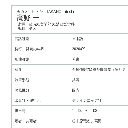
タカノ ヒトシ
TAKANO Hitoshi
高野 一
所属
経済経営学部 経済経営学科
職位
講師
言語種別
日本語
発行・発表の年月
2020/09
形態種別
著書
標題
全経簿記2級模擬問題集（改訂版
執筆形態
共著
掲載区分
国内
出版社・発行元
デザインエッグ社
担当範囲
1～35、62～93
著者・共著者
◎中原竜次、
高野一