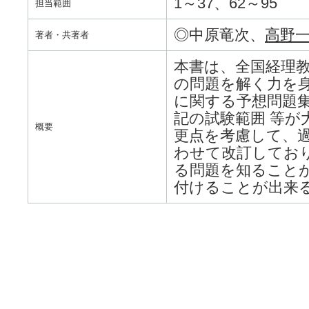
1～37、62～95
担当範囲
◎中原竜次、
高野
著者・共著者
本書は、全国経理
の問題を解く力を身
に関する予想問題集
記の試験範囲 等
概要
更点を考慮して、
わせて改訂してお
る問題を知ること
付けることが出来