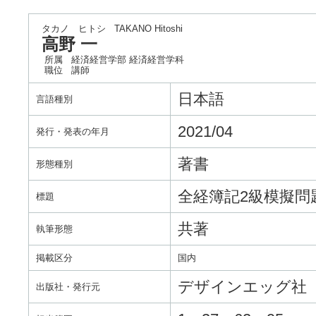
タカノ ヒトシ
TAKANO Hitoshi
高野 一
所属
経済経営学部 経済経営学科
職位
講師
日本語
言語種別
2021/04
発行・発表の年月
著書
形態種別
全経簿記2級模擬問
標題
共著
執筆形態
掲載区分
国内
デザインエッグ社
出版社・発行元