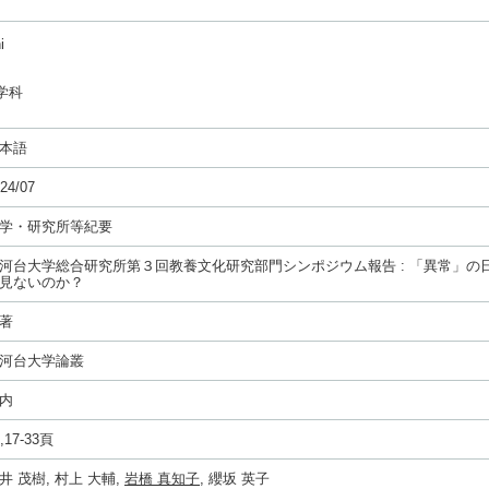
i
学科
本語
24/07
学・研究所等紀要
河台大学総合研究所第３回教養文化研究部門シンポジウム報告 : 「異常」の日
見ないのか？
著
河台大学論叢
内
,17-33頁
井 茂樹, 村上 大輔,
岩橋 真知子
, 纓坂 英子