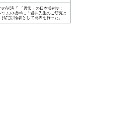
の講演「 「異常」の日本美術史 :
ジウムの後半に「岩井先生のご研究と
、指定討論者として発表を行った。