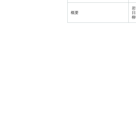
岩
概要
日
柳