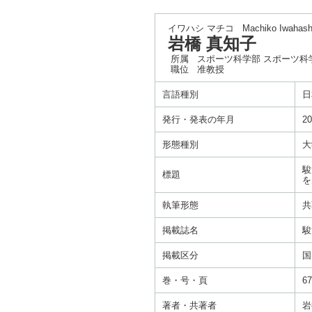
イワハシ マチコ
Machiko Iwahash
岩橋 真知子
所属
スポーツ科学部 スポーツ科
職位
准教授
言語種別
日
発行・発表の年月
20
形態種別
大
駿
標題
を
執筆形態
共
掲載誌名
駿
掲載区分
国
巻・号・頁
67
著者・共著者
岩