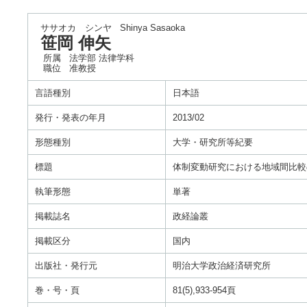
ササオカ シンヤ
Shinya Sasaoka
笹岡 伸矢
所属
法学部 法律学科
職位
准教授
言語種別
日本語
発行・発表の年月
2013/02
形態種別
大学・研究所等紀要
標題
体制変動研究における地域間比較
執筆形態
単著
掲載誌名
政経論叢
掲載区分
国内
出版社・発行元
明治大学政治経済研究所
巻・号・頁
81(5),933-954頁