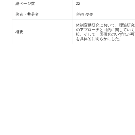
総ページ数
22
著者・共著者
笹岡 伸矢
体制変動研究において、理論研究
のアプローチと目的に関していく
概要
較、そして一国研究のいずれが可
を具体的に明らかにした。