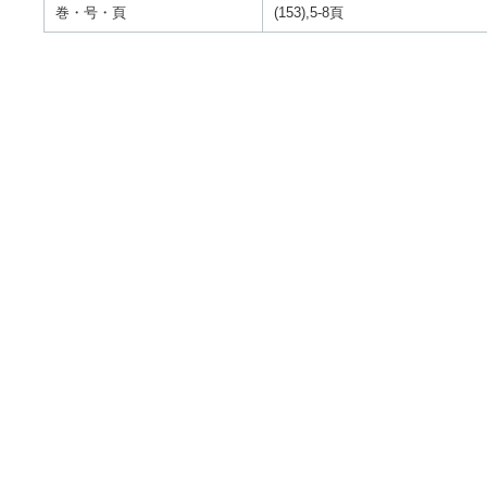
巻・号・頁
(153),5-8頁