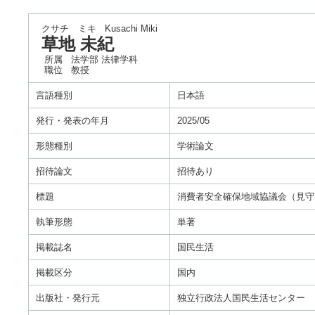
クサチ ミキ
Kusachi Miki
草地 未紀
所属
法学部 法律学科
職位
教授
言語種別
日本語
発行・発表の年月
2025/05
形態種別
学術論文
招待論文
招待あり
標題
消費者安全確保地域協議会（見守
執筆形態
単著
掲載誌名
国民生活
掲載区分
国内
出版社・発行元
独立行政法人国民生活センター