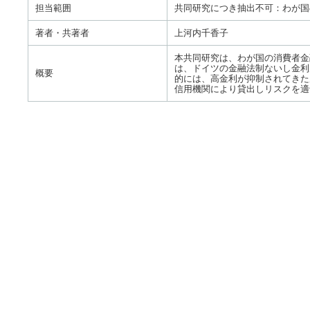
担当範囲
共同研究につき抽出不可：わが国
著者・共著者
上河内千香子
本共同研究は、わが国の消費者金
は、ドイツの金融法制ないし金利
概要
的には、高金利が抑制されてきた
信用機関により貸出しリスクを適