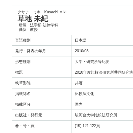
クサチ ミキ
Kusachi Miki
草地 未紀
所属
法学部 法律学科
職位
教授
言語種別
日本語
発行・発表の年月
2010/03
形態種別
大学・研究所等紀要
標題
2010年度比較法研究所共同研究
執筆形態
共著
掲載誌名
比較法文化
掲載区分
国内
出版社・発行元
駿河台大学比較法研究所
巻・号・頁
(19),121-122頁