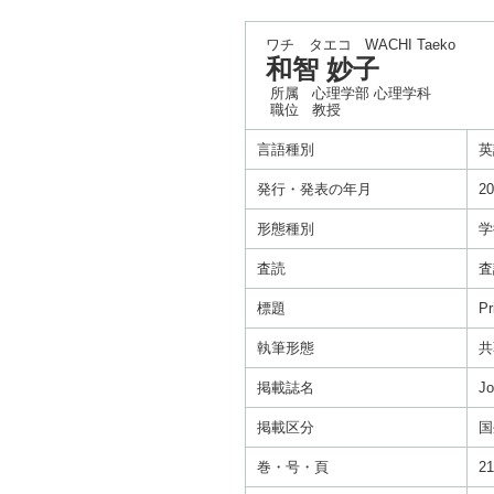
ワチ タエコ
WACHI Taeko
和智 妙子
所属
心理学部 心理学科
職位
教授
言語種別
英
発行・発表の年月
20
形態種別
学
査読
査
標題
Pr
執筆形態
共
掲載誌名
Jo
掲載区分
国
巻・号・頁
21