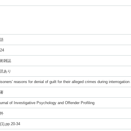
語
24
術雑誌
読あり
isoners' reasons for denial of guilt for their alleged crimes during interrogation 
著
urnal of Investigative Psychology and Offender Profiling
外
(1),pp.20-34