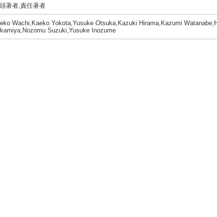
頭著者,責任著者
eko Wachi,Kaeko Yokota,Yusuke Otsuka,Kazuki Hirama,Kazumi Watanabe,H
kamiya,Nozomu Suzuki,Yusuke Inozume