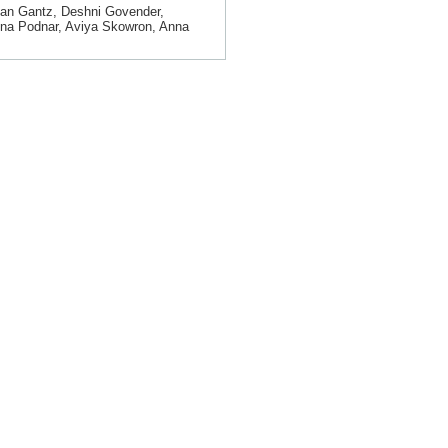
ian Gantz, Deshni Govender,
istina Podnar, Aviya Skowron, Anna