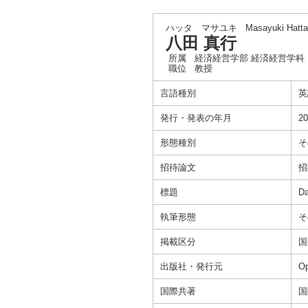
ハッタ マサユキ
Masayuki Hatta
八田 真行
所属
経済経営学部 経済経営学科
職位
教授
言語種別
英
発行・発表の年月
20
形態種別
そ
招待論文
招
標題
Da
執筆形態
そ
掲載区分
国
出版社・発行元
Op
国際共著
国