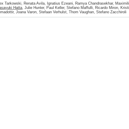
ex Tarkowski, Renata Avila, Ignatius Ezeani, Ramya Chandrasekhar, Maximil
sayuki Hatta
, Julie Hunter, Paul Keller, Stefano Maffulli, Ricardo Miron, Kr
madottir, Joana Varon, Stefaan Verhulst, Thom Vaughan, Stefano Zacchiroli