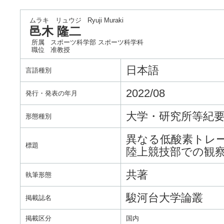
ムラキ リュウジ
Ryuji Muraki
邑木 隆二
所属
スポーツ科学部 スポーツ科学科
職位
准教授
日本語
言語種別
2022/08
発行・発表の年月
大学・研究所等紀
形態種別
異なる低酸素トレ
標題
陸上競技部での観
共著
執筆形態
駿河台大学論叢
掲載誌名
掲載区分
国内