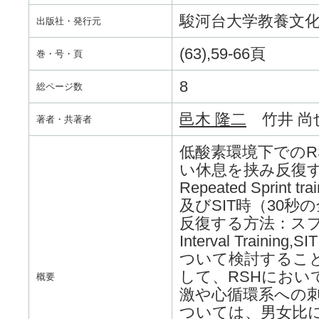
駿河台大学教養文
出版社・発行元
(63),59-66頁
巻・号・頁
8
総ページ数
邑木 隆二
竹井 尚
著者・共著者
低酸素環境下でのR
い休息を挟み反復
Repeated Sprint
及びSIT時（30
反復する方法：スプ
Interval Tra
ついて検討するこ
して、RSHにお
概要
激や心循環系への刺
ついては、男女比