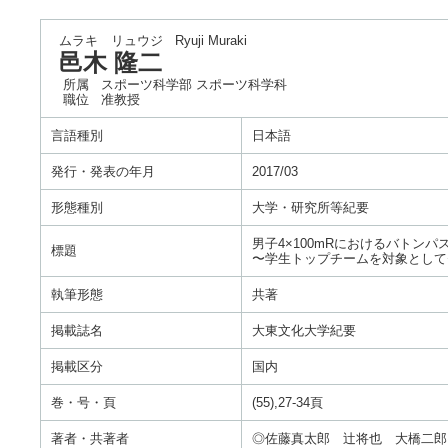
ムラキ リュウジ
Ryuji Muraki
邑木 隆二
所属
スポーツ科学部 スポーツ科学科
職位
准教授
言語種別
日本語
発行・発表の年月
2017/03
形態種別
大学・研究所等紀要
男子4×100mRにおけるバトン
標題
〜学生トップチームを対象として
執筆形態
共著
掲載誌名
大東文化大学紀要
掲載区分
国内
巻・号・頁
(55),27-34頁
著者・共著者
◎佐藤真太郎 辻将也 大橋二