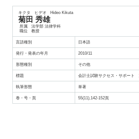
キクタ ヒデオ
Hideo Kikuta
菊田 秀雄
所属
法学部 法律学科
職位
教授
言語種別
日本語
発行・発表の年月
2010/11
形態種別
その他
標題
会計士試験サクセス・サポート 
執筆形態
単著
巻・号・頁
55(11),142-152頁