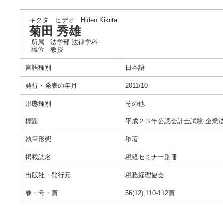
キクタ ヒデオ
Hideo Kikuta
菊田 秀雄
所属
法学部 法律学科
職位
教授
言語種別
日本語
発行・発表の年月
2011/10
形態種別
その他
標題
平成２３年公認会計士試験 企業
執筆形態
単著
掲載誌名
税経セミナー別冊
出版社・発行元
税務経理協会
巻・号・頁
56(12),110-112頁