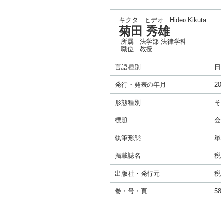
キクタ ヒデオ
Hideo Kikuta
菊田 秀雄
所属
法学部 法律学科
職位
教授
言語種別
日
発行・発表の年月
20
形態種別
そ
標題
会
執筆形態
単
掲載誌名
税
出版社・発行元
税
巻・号・頁
58