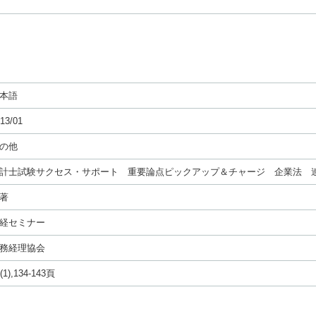
本語
13/01
の他
計士試験サクセス・サポート 重要論点ピックアップ＆チャージ 企業法 
著
経セミナー
務経理協会
(1),134-143頁