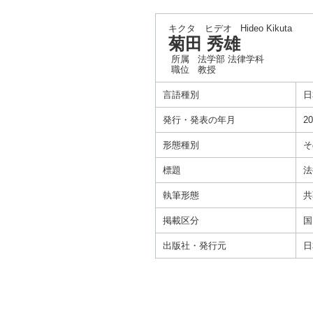
キクタ ヒデオ
Hideo Kikuta
菊田 秀雄
所属
法学部 法律学科
職位
教授
言語種別
日
発行・発表の年月
20
形態種別
そ
標題
法
執筆形態
共
掲載区分
国
出版社・発行元
日