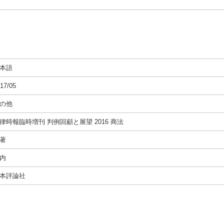
本語
17/05
の他
律時報臨時増刊 判例回顧と展望 2016 商法
著
内
本評論社