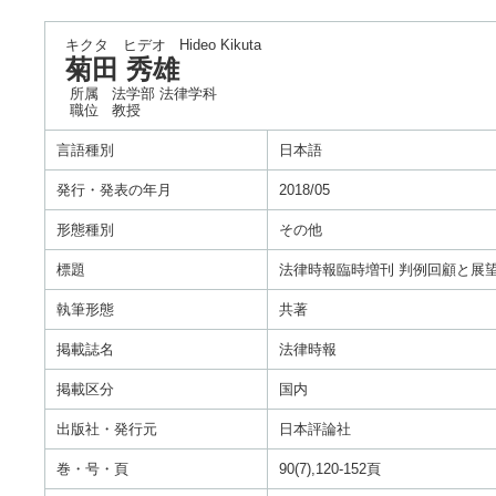
キクタ ヒデオ
Hideo Kikuta
菊田 秀雄
所属
法学部 法律学科
職位
教授
言語種別
日本語
発行・発表の年月
2018/05
形態種別
その他
標題
法律時報臨時増刊 判例回顧と展望 2
執筆形態
共著
掲載誌名
法律時報
掲載区分
国内
出版社・発行元
日本評論社
巻・号・頁
90(7),120-152頁