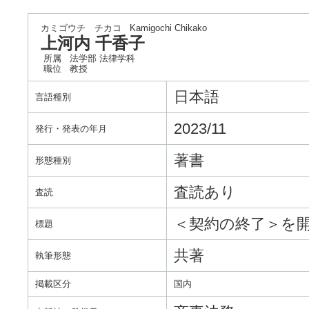
カミゴウチ チカコ
Kamigochi Chikako
上河内 千香子
所属
法学部 法律学科
職位
教授
日本語
言語種別
2023/11
発行・発表の年月
著書
形態種別
査読あり
査読
＜契約の終了＞を
標題
共著
執筆形態
掲載区分
国内