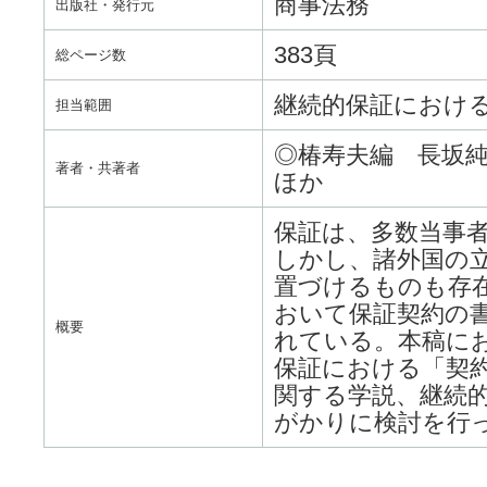
商事法務
出版社・発行元
383頁
総ページ数
継続的保証における契
担当範囲
◎椿寿夫編 長坂
著者・共著者
ほか
保証は、多数当事
しかし、諸外国の
置づけるものも存
おいて保証契約の
概要
れている。本稿に
保証における「契
関する学説、継続
がかりに検討を行