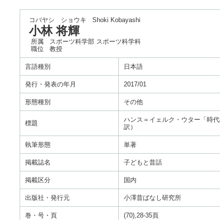
コバヤシ ショウキ
Shoki Kobayashi
小林 将輝
所属
スポーツ科学部 スポーツ科学科
職位
教授
言語種別
日本語
発行・発表の年月
2017/01
形態種別
その他
ハンス＝イェルク・ウター「時代の
標題
訳）
執筆形態
単著
掲載誌名
子どもと昔話
掲載区分
国内
出版社・発行元
小澤昔ばなし研究所
巻・号・頁
(70),28-35頁