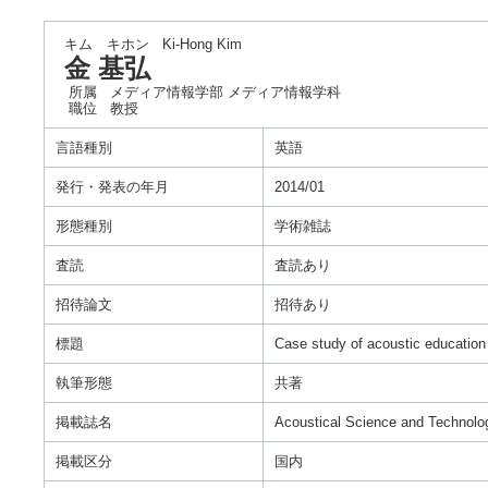
キム キホン
Ki-Hong Kim
金 基弘
所属
メディア情報学部 メディア情報学科
職位
教授
言語種別
英語
発行・発表の年月
2014/01
形態種別
学術雑誌
査読
査読あり
招待論文
招待あり
標題
Case study of acoustic education
執筆形態
共著
掲載誌名
Acoustical Science and Technolo
掲載区分
国内