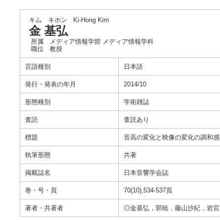
キム キホン
Ki-Hong Kim
金 基弘
所属
メディア情報学部 メディア情報学科
職位
教授
言語種別
日本語
発行・発表の年月
2014/10
形態種別
学術雑誌
査読
査読あり
標題
音高の変化と映像の変化の調和感
執筆形態
共著
掲載誌名
日本音響学会誌
巻・号・頁
70(10),534-537頁
著者・共著者
◎金基弘，郭暁，藤山沙紀，岩宮