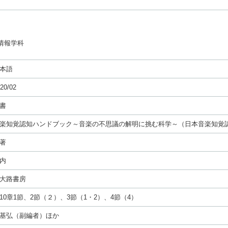
情報学科
本語
20/02
書
楽知覚認知ハンドブック～音楽の不思議の解明に挑む科学～（日本音楽知覚認知
著
内
大路書房
10章1節、2節（２）、3節（1・2）、4節（4）
基弘（副編者）ほか