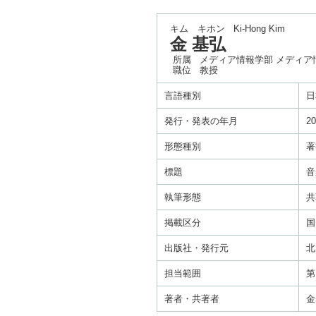
キム キホン
Ki-Hong Kim
金 基弘
所属
メディア情報学部 メディア
職位
教授
言語種別
日
発行・発表の年月
20
形態種別
著
標題
音
執筆形態
共
掲載区分
国
出版社・発行元
北
担当範囲
第
著者・共著者
金