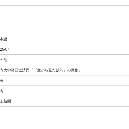
本語
25/07
の他
内大学発経世済民「『空から見た飯能』の織物」
著
内
玉新聞