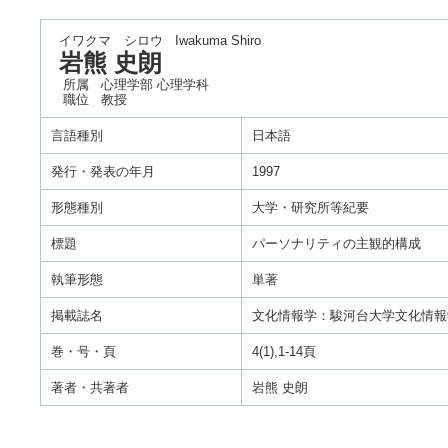
イワクマ シロウ
Iwakuma Shiro
岩熊 史朗
所属
心理学部 心理学科
職位
教授
言語種別
日本語
発行・発表の年月
1997
形態種別
大学・研究所等紀要
標題
パーソナリティの主観的構成
執筆形態
単著
掲載誌名
文化情報学：駿河台大学文化情報
巻・号・頁
4(1),1-14頁
著者・共著者
岩熊 史朗