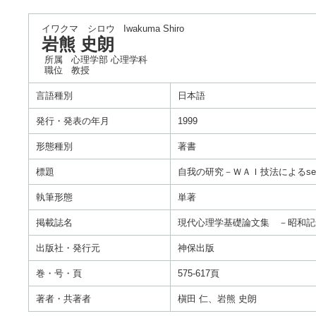
イワクマ シロウ
Iwakuma Shiro
岩熊 史朗
所属
心理学部 心理学科
職位
教授
言語種別
日本語
発行・発表の年月
1999
形態種別
著書
標題
自我の研究－ＷＡＩ技法によるself
執筆形態
単著
掲載誌名
現代心理学基礎論文集 －昭和記
出版社・発行元
神保出版
巻・号・頁
575-617頁
著者・共著者
槇田 仁、岩熊 史朗