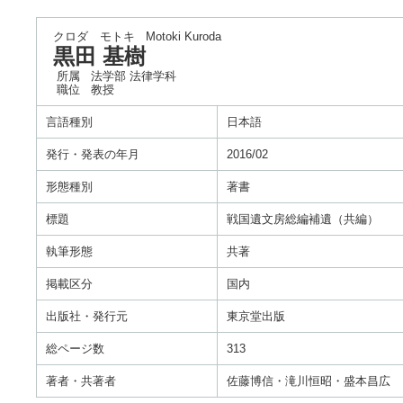
クロダ モトキ
Motoki Kuroda
黒田 基樹
所属
法学部 法律学科
職位
教授
言語種別
日本語
発行・発表の年月
2016/02
形態種別
著書
標題
戦国遺文房総編補遺（共編）
執筆形態
共著
掲載区分
国内
出版社・発行元
東京堂出版
総ページ数
313
著者・共著者
佐藤博信・滝川恒昭・盛本昌広