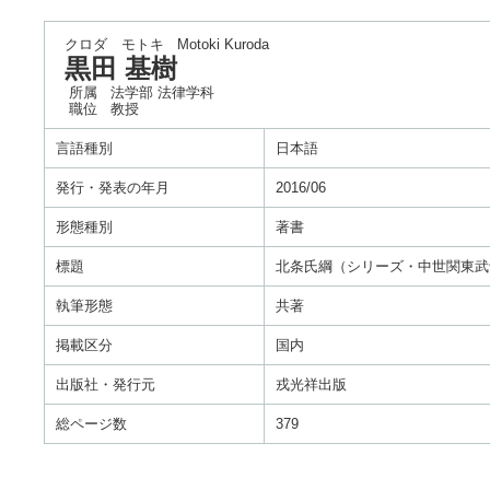
クロダ モトキ
Motoki Kuroda
黒田 基樹
所属
法学部 法律学科
職位
教授
言語種別
日本語
発行・発表の年月
2016/06
形態種別
著書
標題
北条氏綱（シリーズ・中世関東武
執筆形態
共著
掲載区分
国内
出版社・発行元
戎光祥出版
総ページ数
379