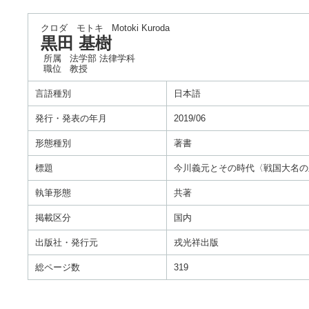
クロダ モトキ
Motoki Kuroda
黒田 基樹
所属
法学部 法律学科
職位
教授
言語種別
日本語
発行・発表の年月
2019/06
形態種別
著書
標題
今川義元とその時代〈戦国大名の
執筆形態
共著
掲載区分
国内
出版社・発行元
戎光祥出版
総ページ数
319