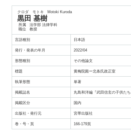
クロダ モトキ
Motoki Kuroda
黒田 基樹
所属
法学部 法律学科
職位
教授
言語種別
日本語
発行・発表の年月
2022/04
形態種別
その他論文
標題
黄梅院殿ー北条氏政正室
執筆形態
単著
掲載誌名
丸島和洋編『武田信玄の子供たち
掲載区分
国内
出版社・発行元
宮帯出版社
巻・号・頁
166-179頁