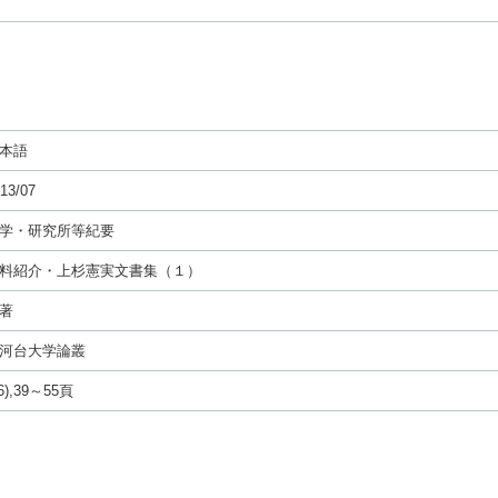
本語
13/07
学・研究所等紀要
料紹介・上杉憲実文書集（１）
著
河台大学論叢
46),39～55頁