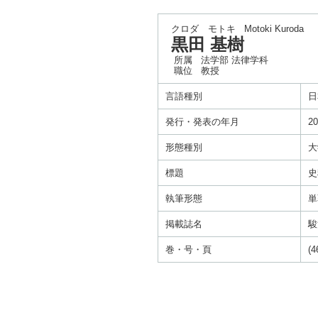
クロダ モトキ
Motoki Kuroda
黒田 基樹
所属
法学部 法律学科
職位
教授
言語種別
日
発行・発表の年月
20
形態種別
大
標題
史
執筆形態
単
掲載誌名
駿
巻・号・頁
(