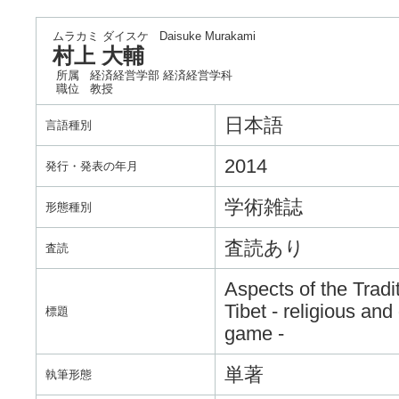
ムラカミ ダイスケ
Daisuke Murakami
村上 大輔
所属
経済経営学部 経済経営学科
職位
教授
日本語
言語種別
2014
発行・発表の年月
学術雑誌
形態種別
査読あり
査読
Aspects of the Trad
Tibet - religious an
標題
game -
単著
執筆形態