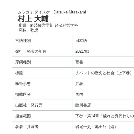
ムラカミ ダイスケ
Daisuke Murakami
村上 大輔
所属
経済経営学部 経済経営学科
職位
教授
言語種別
日本語
発行・発表の年月
2021/03
形態種別
著書
標題
チベットの歴史と社会（上下巻）
執筆形態
共著
掲載区分
国内
出版社・発行元
臨川書店
担当範囲
下巻・第14章「穢れと身代わりの思
著者・共著者
岩尾一史・池田巧（編）