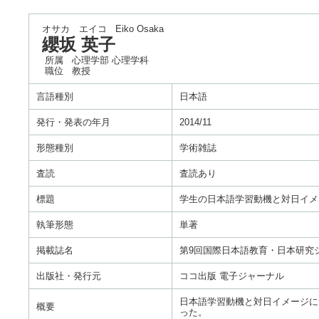
オサカ エイコ
Eiko Osaka
纓坂 英子
所属
心理学部 心理学科
職位
教授
言語種別
日本語
発行・発表の年月
2014/11
形態種別
学術雑誌
査読
査読あり
標題
学生の日本語学習動機と対日イメ
執筆形態
単著
掲載誌名
第9回国際日本語教育・日本研究
出版社・発行元
ココ出版 電子ジャーナル
日本語学習動機と対日イメージに
概要
った。