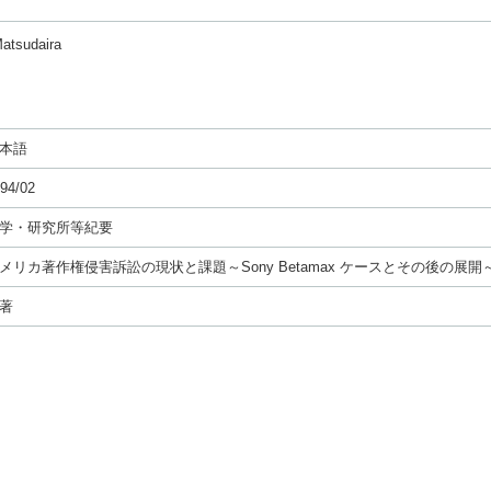
Matsudaira
本語
94/02
学・研究所等紀要
メリカ著作権侵害訴訟の現状と課題～Sony Betamax ケースとその後の展開
著