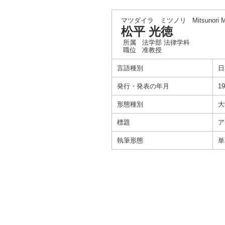
マツダイラ ミツノリ
Mitsunori 
松平 光徳
所属
法学部 法律学科
職位
准教授
言語種別
日
発行・発表の年月
19
形態種別
大
標題
ア
執筆形態
単