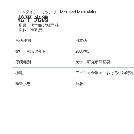
マツダイラ ミツノリ
Mitsunori Matsudaira
松平 光徳
所属
法学部 法律学科
職位
准教授
言語種別
日本語
発行・発表の年月
2000/03
形態種別
大学・研究所等紀要
標題
アメリカ合衆国における生物特許
執筆形態
単著