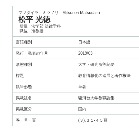
マツダイラ ミツノリ
Mitsunori Matsudaira
松平 光徳
所属
法学部 法律学科
職位
准教授
言語種別
日本語
発行・発表の年月
2018/03
形態種別
大学・研究所等紀要
標題
教育情報化の進展と著作権法
執筆形態
単著
掲載誌名
駿河台大学教職論集
掲載区分
国内
巻・号・頁
(３),３１-４５頁