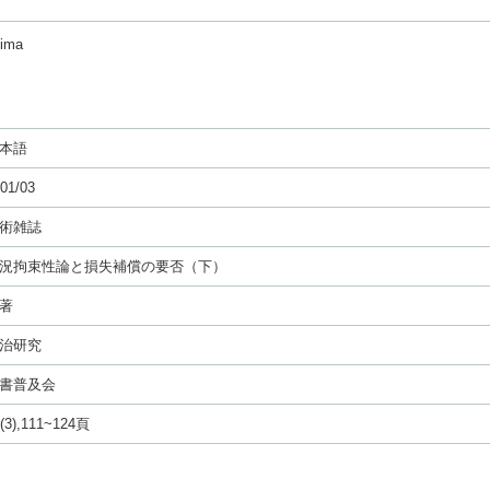
hima
本語
01/03
術雑誌
況拘束性論と損失補償の要否（下）
著
治研究
書普及会
(3),111~124頁