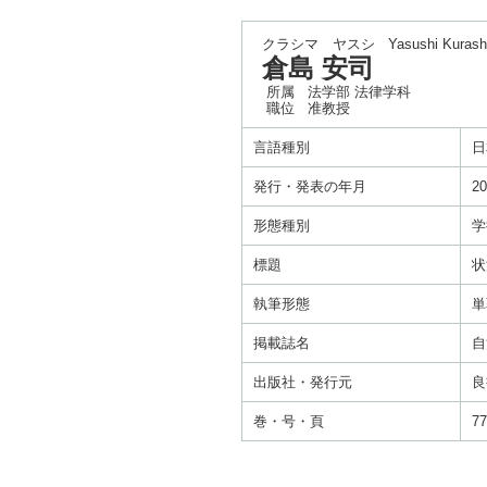
クラシマ ヤスシ
Yasushi Kuras
倉島 安司
所属
法学部 法律学科
職位
准教授
言語種別
日
発行・発表の年月
20
形態種別
学
標題
状
執筆形態
単
掲載誌名
自
出版社・発行元
良
巻・号・頁
77