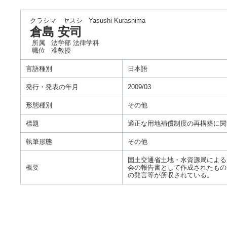
クラシマ ヤスシ
Yasushi Kurashima
倉島 安司
所属
法学部 法律学科
職位
准教授
言語種別
日本語
発行・発表の年月
2009/03
形態種別
その他
標題
適正な用地補償制度の再構築に関
執筆形態
その他
国土交通省土地・水資源局による
概要
会の報告書として作成されたもの
の発言等が所収されている。